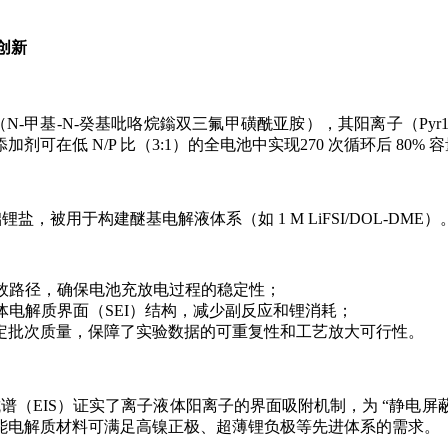
创新
N-甲基-N-癸基吡咯烷鎓双三氟甲磺酰亚胺），其阳离子（Pyr1 (
低 N/P 比（3:1）的全电池中实现270 次循环后 80% 容
为基础锂盐，被用于构建醚基电解液体系（如 1 M LiFSI/DOL-D
高效路径，确保电池充放电过程的稳定性；
，优化固体电解质界面（SEI）结构，减少副反应和锂消耗；
）和稳定批次质量，保障了实验数据的可重复性和工艺放大可行性。
EIS）证实了离子液体阳离子的界面吸附机制，为 “静电屏蔽效应
能电解质材料可满足高镍正极、超薄锂负极等先进体系的需求。