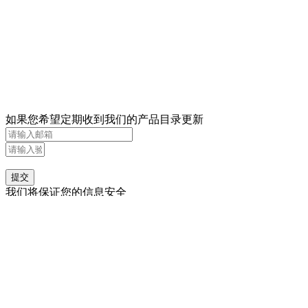
如果您希望定期收到我们的产品目录更新
提交
我们将保证您的信息安全
联系我们
电话：0731-85567275
邮箱：
sales@chemfish.com
地址：中国
•
长沙市岳麓区梅溪湖创新中心3005