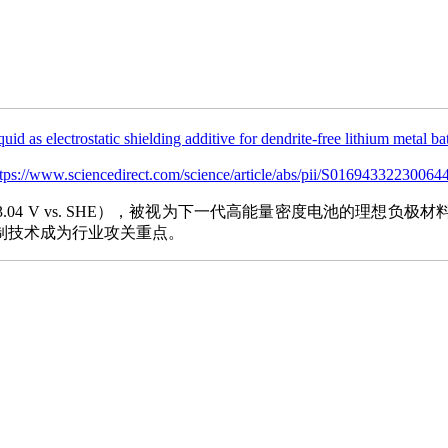
iquid as electrostatic shielding additive for dendrite-free lithium metal b
tps://www.sciencedirect.com/science/article/abs/pii/S0169433223006
-3.04 V vs. SHE），被视为下一代高能量密度电池的理
制技术成为行业攻关重点。