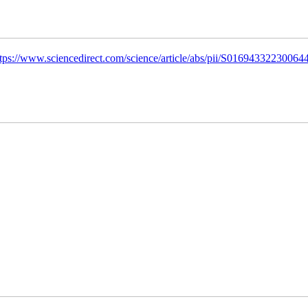
tps://www.sciencedirect.com/science/article/abs/pii/S0169433223006