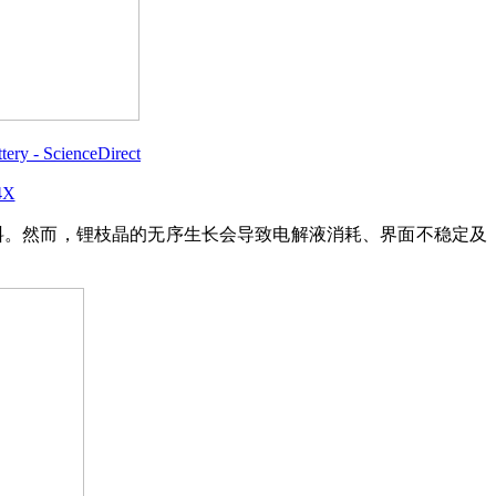
attery - ScienceDirect
44X
想负极材料。然而，锂枝晶的无序生长会导致电解液消耗、界面不稳定及