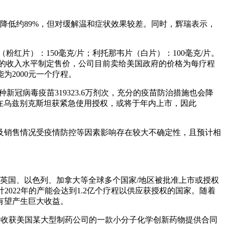
概率降低约89%，但对缓解温和症状效果较差。同时，辉瑞表示，
粉红片）：150毫克/片；利托那韦片（白片）：100毫克/片。
国家的收入水平制定售价，公司目前卖给美国政府的价格为每疗程
为2000元一个疗程。
新冠病毒疫苗319323.6万剂次，充分的疫苗防治措施也会降
已在乌兹别克斯坦获紧急使用授权，或将于年内上市，因此
及销售情况受疫情防控等因素影响存在较大不确定性，且预计相
、英国、以色列、加拿大等全球多个国家/地区被批准上市或授权
。预计2022年的产能会达到1.2亿个疗程以供应获授权的国家。随着
链有望产生巨大收益。
次收获美国某大型制药公司的一款小分子化学创新药物提供合同