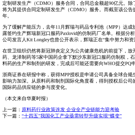
定制研发生产（CDMO）服务合同，合同总金额超90亿元。
将为其提供合同定制研发生产（CDMO）服务。而截至该公告披
年。
为了缓解产能压力，去年11月辉瑞与药品专利池（MPP）达成协
露签约生产辉瑞新冠口服药Paxlovid的仿制药厂名单。根据分析
公司发言人Kit Longley也曾公开表示，辉瑞正在“集中努力
在世卫组织仍然将新冠肺炎定义为公共健康危机的前提下，放
药、龙泽制药等5家中国药企拿下默沙东新冠口服药仿制权，
料药的生产和制剂的研发，完成后可能还需要向WHO提交PQ
浙商证券在研报中称，获得MPP授权是申请公司具备全球合规
影响力加深。从原料药和制剂国际化角度看，得到授权后公司
国际药品供应链的参与度变化。
（本文来自华夏时报）
上一篇：
原料药行业政策连发 企业全产业链能力迎考验
下一篇：
“十四五”我国化工产业亟需转型升级实现“蝶变”