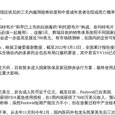
id在出现症状后的三天内服用能将轻度和中度成年患者住院或死亡
效。
奈玛特韦片”和早已上市的抗病毒药“利托那韦片”构成。奈玛特韦片（
两种药必须一起服用），连服5天。辉瑞目前的销售体系按照不同
能会进一步提高至接近700美元。有市场猜测称，在国内的定价可能
根据卫健委最新数据，截至2022年3月13日，全国累计报告接种
生物在内的多家药企也在布局口服药赛道，其中君实VV116
处方药，目前暂未进入国家医保及新冠肺炎诊疗方案，最终使用
无重大影响。
元，折合成人民币近千亿元。截至目前，Paxlovid已在美国
2月23日获得FDA紧急使用授权，在1周内就获得了7600万美元收入
分析称，虽然Paxlovid短期产能压力不小，但在放量过程中产业
下单。从去年11月到今年2月，国内医药外包龙头凯莱英先后三