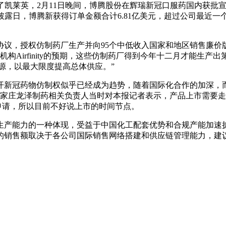
除了凯莱英，2月11日晚间，博腾股份在辉瑞新冠口服药国内获
露日，博腾新获得订单金额合计6.81亿美元，超过公司最近一个
议，授权仿制药厂生产并向95个中低收入国家和地区销售廉价版P
机构Airfinity的预期，这些仿制药厂得到今年十二月才能生产出
和资源，以最大限度提高总体供应。”
开新冠药物仿制权似乎已经成为趋势，随着国际化合作的加深，
石家庄龙泽制药相关负责人当时对本报记者表示，产品上市需要
申请，所以目前不好说上市的时间节点。
生产能力的一种体现，受益于中国化工配套优势和合规产能加速
的销售额取决于各公司国际销售网络搭建和供应链管理能力，建