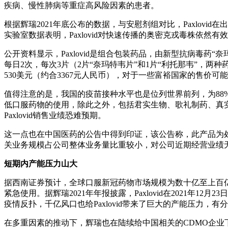
疾病、慢性肺病等重症高风险因素的患者。
根据辉瑞2021年底公布的数据，与安慰剂组对比，Paxlov
实验室数据表明，Paxlovid对快速传播的奥密克戎毒株依然有
公开资料显示，Paxlovid是组合包装药品，由新型抗病毒药“
每日2次，每次3片（2片“奈玛特韦片”和1片“利托那韦”，
530美元（约合3367元人民币），对于一些富裕国家的售价可
值得注意的是，我国的疫苗接种水平也是位列世界前列，为88%，
低口服药物的使用，除此之外，包括君实生物、歌礼制药、真实
Paxlovid销售业绩恐难预期。
这一点也在中国医药的公告中得到印证，该公告称，此产品为
关业务规模占公司整体业务量比重较小，对公司近期经营业绩
短期内产能压力山大
据西南证券预计，全球口服新冠药物市场规模为数十亿至上百亿美
紧急使用。据辉瑞2021年年报披露，Paxlovid在2021年1
疫情反扑，千亿风口也给Paxlovid带来了巨大的产能压力，有
在多重因素的推动下，辉瑞也在陆续给中国相关的CDMO企业