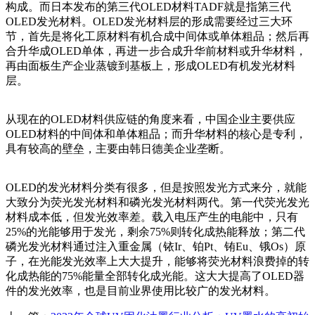
构成。而日本发布的第三代OLED材料TADF就是指第三代
OLED发光材料。OLED发光材料层的形成需要经过三大环
节，首先是将化工原材料有机合成中间体或单体粗品；然后再
合升华成OLED单体，再进一步合成升华前材料或升华材料，
再由面板生产企业蒸镀到基板上，形成OLED有机发光材料
层。
从现在的OLED材料供应链的角度来看，中国企业主要供应
OLED材料的中间体和单体粗品；而升华材料的核心是专利，
具有较高的壁垒，主要由韩日德美企业垄断。
OLED的发光材料分类有很多，但是按照发光方式来分，就能
大致分为荧光发光材料和磷光发光材料两代。第一代荧光发光
材料成本低，但发光效率差。载入电压产生的电能中，只有
25%的光能够用于发光，剩余75%则转化成热能释放；第二代
磷光发光材料通过注入重金属（铱Ir、铂Pt、铕Eu、锇Os）原
子，在光能发光效率上大大提升，能够将荧光材料浪费掉的转
化成热能的75%能量全部转化成光能。这大大提高了OLED器
件的发光效率，也是目前业界使用比较广的发光材料。