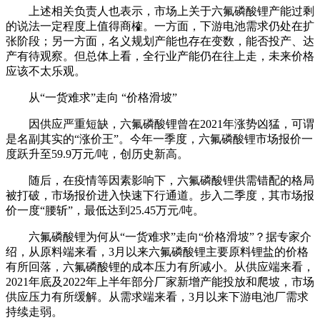
上述相关负责人也表示，市场上关于六氟磷酸锂产能过剩
的说法一定程度上值得商榷。一方面，下游电池需求仍处在扩
张阶段；另一方面，名义规划产能也存在变数，能否投产、达
产有待观察。但总体上看，全行业产能仍在往上走，未来价格
应该不太乐观。
从“一货难求”走向 “价格滑坡”
因供应严重短缺，六氟磷酸锂曾在2021年涨势凶猛，可谓
是名副其实的“涨价王”。今年一季度，六氟磷酸锂市场报价一
度跃升至59.9万元/吨，创历史新高。
随后，在疫情等因素影响下，六氟磷酸锂供需错配的格局
被打破，市场报价进入快速下行通道。步入二季度，其市场报
价一度“腰斩”，最低达到25.45万元/吨。
六氟磷酸锂为何从“一货难求”走向“价格滑坡”？据专家介
绍，从原料端来看，3月以来六氟磷酸锂主要原料锂盐的价格
有所回落，六氟磷酸锂的成本压力有所减小。从供应端来看，
2021年底及2022年上半年部分厂家新增产能投放和爬坡，市场
供应压力有所缓解。从需求端来看，3月以来下游电池厂需求
持续走弱。