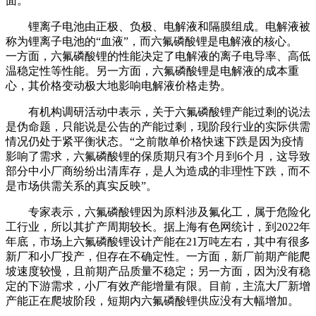
面。
锂离子电池由正极、负极、电解液和隔膜组成。电解液被
称为锂离子电池的“血液”，而六氟磷酸锂是电解液的核心。
一方面，六氟磷酸锂的性能决定了电解液的离子电导率、高低
温稳定性等性能。另一方面，六氟磷酸锂是电解液的成本重
心，其价格变动极大地影响电解液价格走势。
有
机构调研活动中表示，关于六氟磷酸锂产能过剩的说法
是伪命题，只能说是公告的产能过剩，现阶段行业的实际供需
情况仍处于紧平衡状态。“之前散单价格快速下跌是因为疫情
影响了需求，六氟磷酸锂的保质期只有3个月到6个月，这导致
部分中小厂商纷纷出清库存，是人为造成的非理性下跌，而不
是市场供需关系的真实反映”。
专家
表示，六氟磷酸锂因为原料涉及氟化工，属于危险化
工行业，所以其扩产周期较长。据上海有色网统计，到2022年
年底，市场上六氟磷酸锂设计产能在21万吨左右，其中有很多
新厂和小厂投产，但存在不确定性。一方面，新厂前期产能爬
坡速度较慢，且前期产品质量不稳定；另一方面，因为没有稳
定的下游需求，小厂有效产能增量有限。目前，主流大厂新增
产能正在爬坡阶段，短期内六氟磷酸锂供应没有大幅增加。