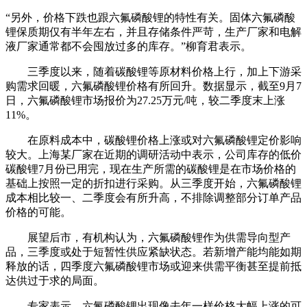
“另外，价格下跌也跟六氟磷酸锂的特性有关。固体六氟磷酸
锂保质期仅有半年左右，并且存储条件严苛，生产厂家和电解
液厂家通常都不会囤放过多的库存。”柳育君表示。
三季度以来，随着碳酸锂等原材料价格上行，加上下游采
购需求回暖，六氟磷酸锂价格有所回升。数据显示，截至9月7
日，六氟磷酸锂市场报价为27.25万元/吨，较二季度末上涨
11%。
在原料成本中，碳酸锂价格上涨或对六氟磷酸锂定价影响
较大。上海某厂家在近期的调研活动中表示，公司库存的低价
碳酸锂7月份已用完，现在生产所需的碳酸锂是在市场价格的
基础上按照一定的折扣进行采购。从三季度开始，六氟磷酸锂
成本相比较一、二季度会有所升高，不排除调整部分订单产品
价格的可能。
展望后市，
有
机构认为，六氟磷酸锂作为供需导向型产
品，三季度或处于短暂性供应紧缺状态。若新增产能均能如期
释放的话，四季度六氟磷酸锂市场或迎来供需平衡甚至提前抵
达供过于求的局面。
专家表示，六氟磷酸锂出现像去年一样价格大幅上涨的可