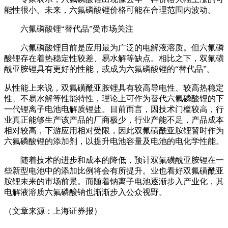
能性很小。未来，六氟磷酸锂价格可能在合理范围内波动。
六氟磷酸锂“替代品”受市场关注
六氟磷酸锂目前是应用最为广泛的电解液溶质。但六氟磷
酸锂存在着热稳定性较差、易水解等缺点。相比之下，双氟磺
酰亚胺锂具有更好的性能，或成为六氟磷酸锂的“替代品”。
从性能上来说，双氟磺酰亚胺锂具有较高导电性、较高热稳定
性、不易水解等性能特性，理论上可作为替代六氟磷酸锂的下
一代锂离子电池电解质锂盐。目前而言，因技术门槛较高，行
业真正能够生产该产品的厂商极少，行业产能不足，产品成本
相对较高，下游应用相对受限，因此双氟磺酰亚胺锂暂时作为
六氟磷酸锂的添加剂，以提升电池容量及电池的电化学性能。
随着技术的进步和成本的降低，预计双氟磺酰亚胺锂在一
些新型电池中的添加比例将会有所提升
。
业也
看好双氟磺酰亚
胺锂未来的市场前景。而随着钠离子电池逐渐步入产业化，其
电解液溶质六氟磷酸钠也渐渐步入公众视野。
（文章来源：上海证券报）