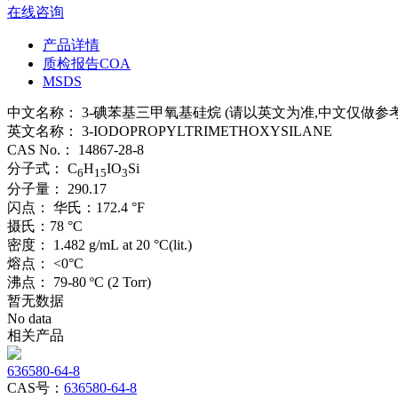
在线咨询
产品详情
质检报告COA
MSDS
中文名称：
3-碘苯基三甲氧基硅烷 (请以英文为准,中文仅做参考
英文名称：
3-IODOPROPYLTRIMETHOXYSILANE
CAS No.：
14867-28-8
分子式：
C
H
IO
Si
6
15
3
分子量：
290.17
闪点：
华氏：172.4 °F
摄氏：78 °C
密度：
1.482 g/mL at 20 °C(lit.)
熔点：
<0°C
沸点：
79-80 ºC (2 Torr)
暂无数据
No data
相关产品
636580-64-8
CAS号：
636580-64-8