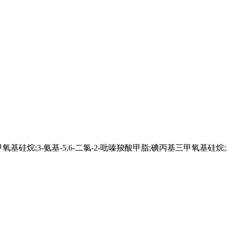
甲氧基硅烷;3-氨基-5,6-二氯-2-吡嗪羧酸甲脂;碘丙基三甲氧基硅