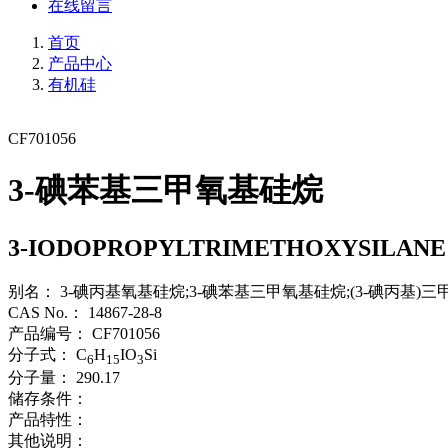
在线留言
首页
产品中心
有机硅
CF701056
3-碘苯基三甲氧基硅烷
3-IODOPROPYLTRIMETHOXYSILANE
别名：
3-碘丙基氧基硅烷;3-碘苯基三甲氧基硅烷;(3-碘丙基)三
CAS No.：
14867-28-8
产品编号：
CF701056
分子式：
C
H
IO
Si
6
15
3
分子量：
290.17
储存条件：
产品特性：
其他说明：