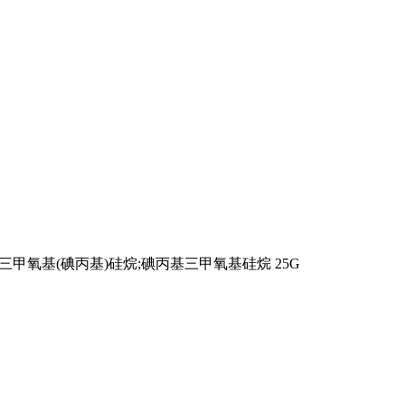
烷;三甲氧基(碘丙基)硅烷;碘丙基三甲氧基硅烷 25G