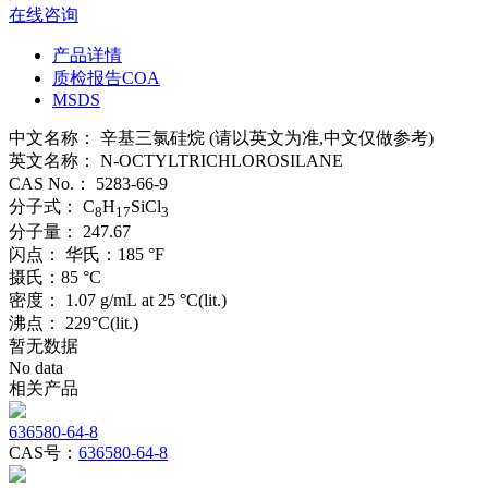
在线咨询
产品详情
质检报告COA
MSDS
中文名称：
辛基三氯硅烷 (请以英文为准,中文仅做参考)
英文名称：
N-OCTYLTRICHLOROSILANE
CAS No.：
5283-66-9
分子式：
C
H
SiCl
8
17
3
分子量：
247.67
闪点：
华氏：185 °F
摄氏：85 °C
密度：
1.07 g/mL at 25 °C(lit.)
沸点：
229°C(lit.)
暂无数据
No data
相关产品
636580-64-8
CAS号：
636580-64-8