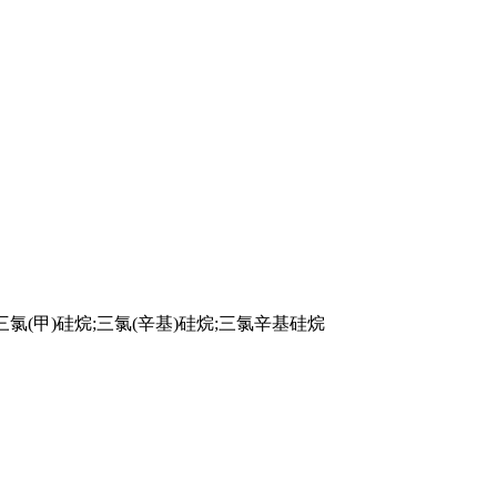
氯(甲)硅烷;三氯(辛基)硅烷;三氯辛基硅烷