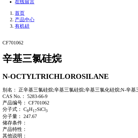
在线留言
首页
产品中心
有机硅
CF701062
辛基三氯硅烷
N-OCTYLTRICHLOROSILANE
别名：
正辛基三氯硅烷;辛基三氯硅烷;辛基三氯化硅烷;N-辛基三
CAS No.：
5283-66-9
产品编号：
CF701062
分子式：
C
H
SiCl
8
17
3
分子量：
247.67
储存条件：
产品特性：
其他说明：