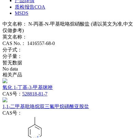
产品详情
质检报告COA
MSDS
中文名称：
N-丙基-N-甲基吡咯烷硝酸盐 (请以英文为准,中文
仅做参考)
英文名称：
CAS No.：
1416557-68-0
分子式：
分子量：
暂无数据
No data
相关产品
氧化 1-丁基-3-甲基咪唑
CAS号：
528818-81-7
1,1-二甲基吡咯烷双三氟甲烷磺酰亚胺盐
CAS号：