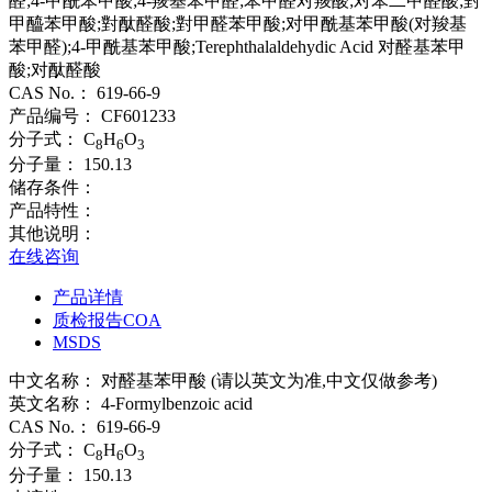
醛;4-甲酰苯甲酸;4-羧基苯甲醛;苯甲醛对羧酸;对苯二甲醛酸;對
甲醯苯甲酸;對酞醛酸;對甲醛苯甲酸;对甲酰基苯甲酸(对羧基
苯甲醛);4-甲酰基苯甲酸;Terephthalaldehydic Acid 对醛基苯甲
酸;对酞醛酸
CAS No.：
619-66-9
产品编号：
CF601233
分子式：
C
H
O
8
6
3
分子量：
150.13
储存条件：
产品特性：
其他说明：
在线咨询
产品详情
质检报告COA
MSDS
中文名称：
对醛基苯甲酸 (请以英文为准,中文仅做参考)
英文名称：
4-Formylbenzoic acid
CAS No.：
619-66-9
分子式：
C
H
O
8
6
3
分子量：
150.13