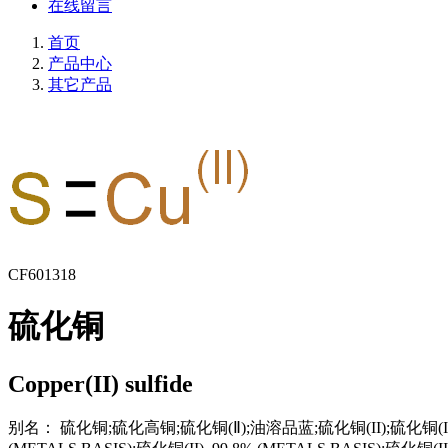
在线留言
首页
产品中心
其它产品
CF601318
硫化铜
Copper(II) sulfide
别名：
硫化铜;硫化高铜;硫化铜(Ⅱ);油溶品蓝;硫化铜(II);硫化铜(II),超干