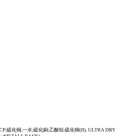
de,CP;硫化铜,一水;硫化銅;乙酸钴;硫化铜(II), ULTRA DRY