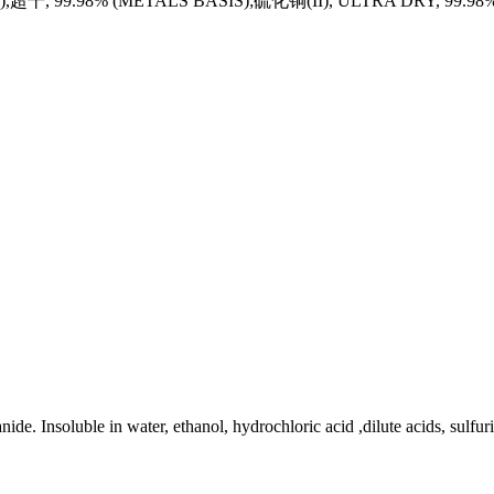
),超干, 99.98% (METALS BASIS);硫化铜(II), ULTRA DRY, 99.98
de. Insoluble in water, ethanol, hydrochloric acid ,dilute acids, sulfur