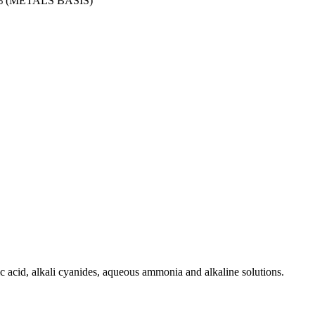
% (METALS BASIS)
ic acid, alkali cyanides, aqueous ammonia and alkaline solutions.