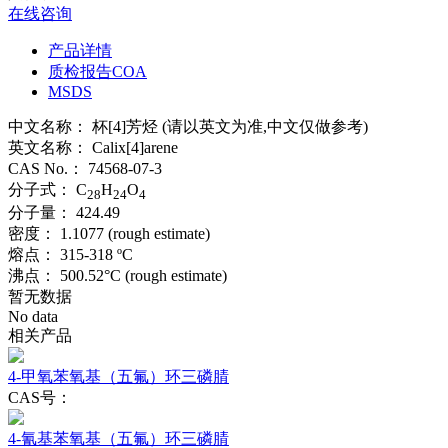
在线咨询
产品详情
质检报告COA
MSDS
中文名称：
杯[4]芳烃 (请以英文为准,中文仅做参考)
英文名称：
Calix[4]arene
CAS No.：
74568-07-3
分子式：
C
H
O
28
24
4
分子量：
424.49
密度：
1.1077 (rough estimate)
熔点：
315-318 ºC
沸点：
500.52°C (rough estimate)
暂无数据
No data
相关产品
4-甲氧苯氧基（五氟）环三磷腈
CAS号：
4-氰基苯氧基（五氟）环三磷腈