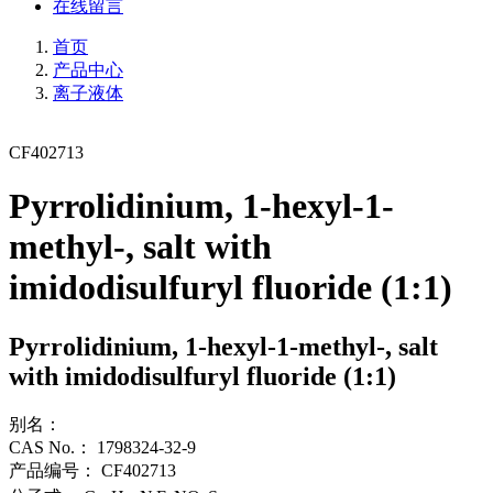
在线留言
首页
产品中心
离子液体
CF402713
Pyrrolidinium, 1-hexyl-1-
methyl-, salt with
imidodisulfuryl fluoride (1:1)
Pyrrolidinium, 1-hexyl-1-methyl-, salt
with imidodisulfuryl fluoride (1:1)
别名：
CAS No.：
1798324-32-9
产品编号：
CF402713
.