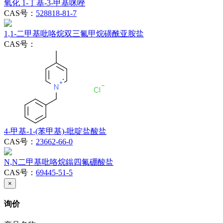
氧化 1-丁基-3-甲基咪唑
CAS号：
528818-81-7
1,1-二甲基吡咯烷双三氟甲烷磺酰亚胺盐
CAS号：
4-甲基-1-(苯甲基)-吡啶盐酸盐
CAS号：
23662-66-0
N,N二甲基吡咯烷鎓四氟硼酸盐
CAS号：
69445-51-5
×
询价