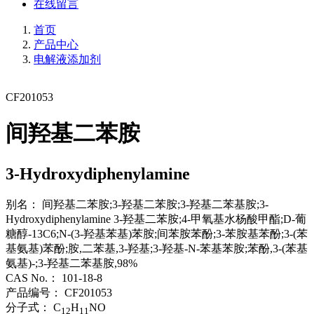
在线留言
首页
产品中心
电解液添加剂
CF201053
间羟基二苯胺
3-Hydroxydiphenylamine
别名：
间羟基二苯胺;3-羟基二苯胺;3-羟基二苯基胺;3-
Hydroxydiphenylamine 3-羟基二苯胺;4-甲氧基水杨酸甲酯;D-葡
糖醇-13C6;N-(3-羟基苯基)苯胺;间苯胺苯酚;3-苯胺基苯酚;3-(苯
基氨基)苯酚;胺,二苯基,3-羟基;3-羟基-N-苯基苯胺;苯酚,3-(苯基
氨基)-;3-羟基二苯基胺,98%
CAS No.：
101-18-8
产品编号：
CF201053
分子式：
C
H
NO
12
11