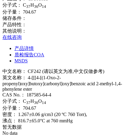
分子式：
C
H
O
37
36
14
分子量：
704.67
储存条件：
产品特性：
其他说明：
在线咨询
产品详情
质检报告COA
MSDS
中文名称：
CF242 (请以英文为准,中文仅做参考)
英文名称：
4-[[[4-[(1-Oxo-2-
propenyl)oxy]butoxy]carbonyl]oxy]benzoic acid 2-methyl-1,4-
phenylene ester
CAS No.：
187585-64-4
分子式：
C
H
O
37
36
14
分子量：
704.67
密度：
1.267±0.06 g/cm3 (20 ºC 760 Torr),
沸点：
816.7±65.0°C at 760 mmHg
暂无数据
No data