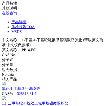
产品特性：
其他说明：
在线咨询
产品详情
质检报告COA
MSDS
中文名称：
1-甲基-1-丁基哌啶氟甲基磺酰亚胺盐 (请以英文为
准,中文仅做参考)
英文名称：
PP14-FSI
CAS No.：
分子式：
分子量：
暂无数据
No data
相关产品
氧化 1-丁基-3-甲基咪唑
CAS号：
528818-81-7
1,1-二甲基吡咯烷双三氟甲烷磺酰亚胺盐