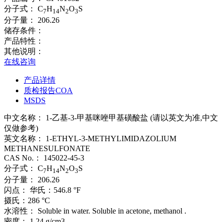
分子式：
C
H
N
O
S
7
14
2
3
分子量：
206.26
储存条件：
产品特性：
其他说明：
在线咨询
产品详情
质检报告COA
MSDS
中文名称：
1-乙基-3-甲基咪唑甲基磺酸盐 (请以英文为准,中文
仅做参考)
英文名称：
1-ETHYL-3-METHYLIMIDAZOLIUM
METHANESULFONATE
CAS No.：
145022-45-3
分子式：
C
H
N
O
S
7
14
2
3
分子量：
206.26
闪点：
华氏：546.8 °F
摄氏：286 °C
水溶性：
Soluble in water. Soluble in acetone, methanol .
密度：
1.24 g/cm3