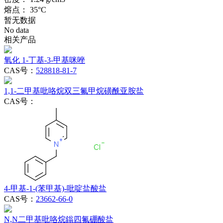
熔点：
35°C
暂无数据
No data
相关产品
氧化 1-丁基-3-甲基咪唑
CAS号：
528818-81-7
1,1-二甲基吡咯烷双三氟甲烷磺酰亚胺盐
CAS号：
4-甲基-1-(苯甲基)-吡啶盐酸盐
CAS号：
23662-66-0
N,N二甲基吡咯烷鎓四氟硼酸盐