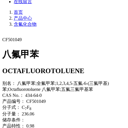
在线留言
首页
产品中心
含氟化合物
CF501049
八氟甲苯
OCTAFLUOROTOLUENE
别名：
八氟甲苯;全氟甲苯;1,2,3,4,5-五氟-6-(三氟甲基)
苯;Octafluorotoluene 八氟甲苯;五氟三氟甲基苯
CAS No.：
434-64-0
产品编号：
CF501049
分子式：
C
F
7
8
分子量：
236.06
储存条件：
产品特性：
0.98