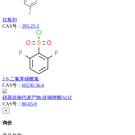
抗氧剂
CAS号：
395-25-5
2,6-二氟苯磺酰氯
CAS号：
60230-36-6
硝基呋喃代谢产物-呋喃唑酮AOZ
CAS号：
80-65-9
×
询价