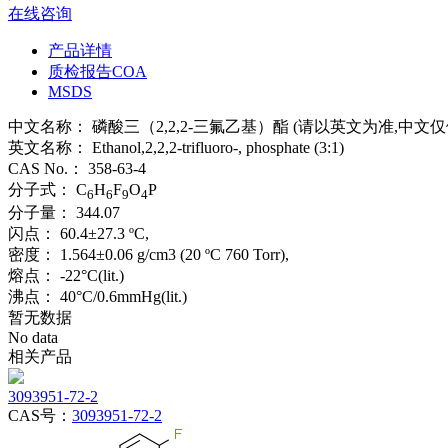
在线咨询
产品详情
质检报告COA
MSDS
中文名称：
磷酸三（2,2,2-三氟乙基）酯 (请以英文为准,中文
英文名称：
Ethanol,2,2,2-trifluoro-, phosphate (3:1)
CAS No.：
358-63-4
分子式：
C
H
F
O
P
6
6
9
4
分子量：
344.07
闪点：
60.4±27.3 ºC,
密度：
1.564±0.06 g/cm3 (20 ºC 760 Torr),
熔点：
-22°C(lit.)
沸点：
40°C/0.6mmHg(lit.)
暂无数据
No data
相关产品
3093951-72-2
CAS号：
3093951-72-2