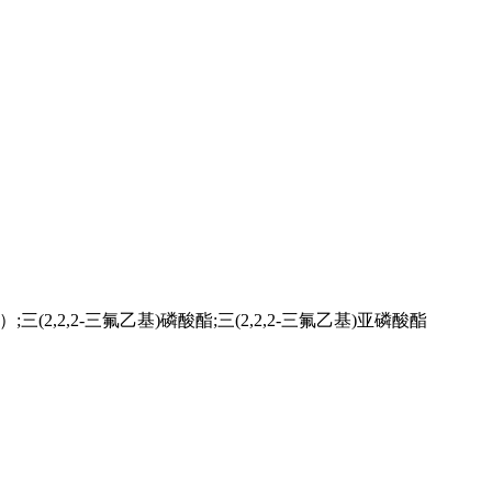
（TFEP）;三(2,2,2-三氟乙基)磷酸酯;三(2,2,2-三氟乙基)亚磷酸酯