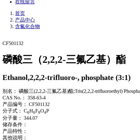
在线留言
首页
产品中心
含氟化合物
CF501132
磷酸三（2,2,2-三氟乙基）酯
Ethanol,2,2,2-trifluoro-, phosphate (3:1)
别名：
磷酸三(2,2,2-三氟乙基)酯;Tris(2,2,2-trifluoroeth
CAS No.：
358-63-4
产品编号：
CF501132
分子式：
C
H
F
O
P
6
6
9
4
分子量：
344.07
储存条件：
产品特性：
其他说明：